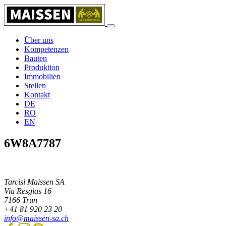
Über uns
Kompetenzen
Bauten
Produktion
Immobilien
Stellen
Kontakt
DE
RO
EN
6W8A7787
Tarcisi Maissen SA
Via Resgias 16
7166
Trun
+41 81 920 23 20
info@maissen-sa.ch