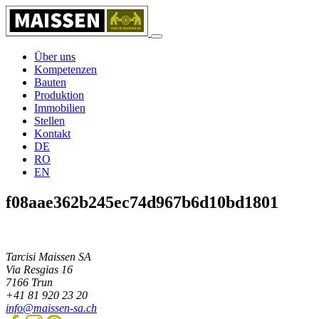
Über uns
Kompetenzen
Bauten
Produktion
Immobilien
Stellen
Kontakt
DE
RO
EN
f08aae362b245ec74d967b6d10bd1801
Tarcisi Maissen SA
Via Resgias 16
7166
Trun
+41 81 920 23 20
info@maissen-sa.ch