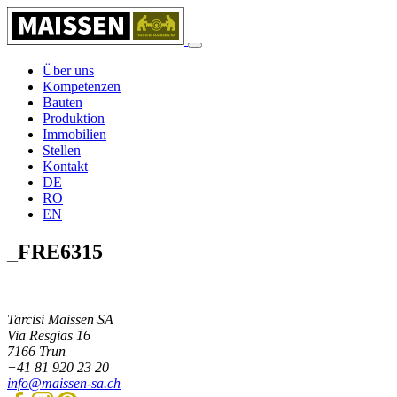
Über uns
Kompetenzen
Bauten
Produktion
Immobilien
Stellen
Kontakt
DE
RO
EN
_FRE6315
Tarcisi Maissen SA
Via Resgias 16
7166
Trun
+41 81 920 23 20
info@maissen-sa.ch