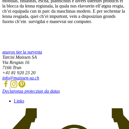
mobilias, finiastras, escha, plantschius e divers ulteriurs products ei
la blocca da lenna regiunala, la quala nus elavurein ell’atgna resgia,
ch’ei equipada cun in parc da maschinas modern. E per sechentar la
lenna resgiada, quei ch’ei impurtont, vein a disposiziun gronds
fuorns ch’ein survigilai e manevrai sur computer.
anavos tier la survesta
Tarcisi Maissen SA
Via Resgias 16
7166
Trun
+41 81 920 23 20
info@maissen-sa.ch
Declaronza protecziun da datas
Links