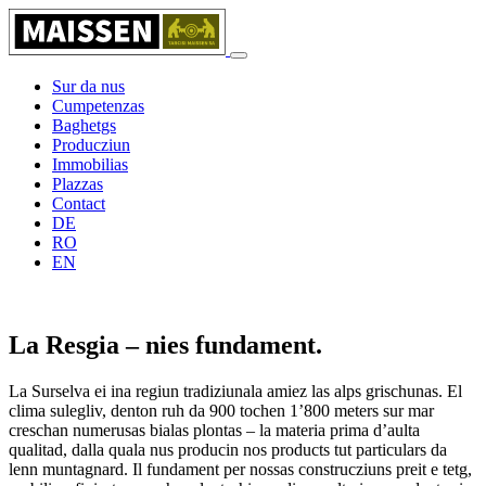
Sur da nus
Cumpetenzas
Baghetgs
Producziun
Immobilias
Plazzas
Contact
DE
RO
EN
La Resgia – nies fundament.
La Surselva ei ina regiun tradiziunala amiez las alps grischunas. El
clima sulegliv, denton ruh da 900 tochen 1’800 meters sur mar
creschan numerusas bialas plontas – la materia prima d’aulta
qualitad, dalla quala nus producin nos products tut particulars da
lenn muntagnard. Il fundament per nossas construcziuns preit e tetg,