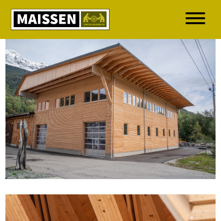
ÜBER UNS
KOMPETENZEN
BAUTEN
PRODUKTION
IMMOBILIEN
STELLEN
KONTAKT
DE